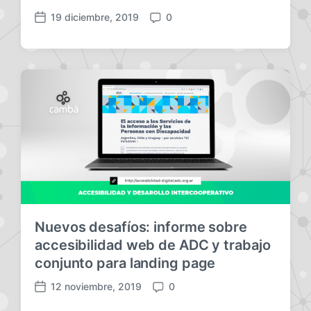
19 diciembre, 2019
0
F
C
e
o
c
m
h
e
a
n
p
t
u
a
b
r
l
i
i
o
c
s
a
c
i
Nuevos desafíos: informe sobre
ó
n
accesibilidad web de ADC y trabajo
conjunto para landing page
12 noviembre, 2019
0
F
C
e
o