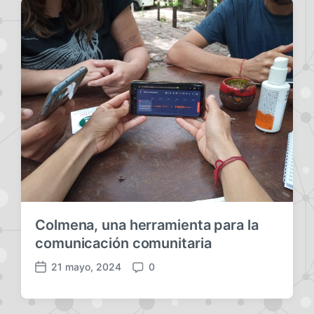
Colmena, una herramienta para la
comunicación comunitaria
21 mayo, 2024
0
F
C
e
o
c
m