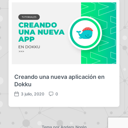
Creando una nueva aplicación en
Dokku
3 julio, 2020
0
F
C
e
o
c
m
h
e
a
n
p
t
Tema por
Anders Norén