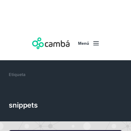
Menú
Etiqueta
snippets