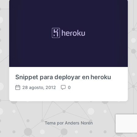
Snippet para deployar en heroku
28 agosto, 2012
0
F
C
e
o
c
m
h
e
a
n
p
t
Tema por
Anders Norén
u
a
b
r