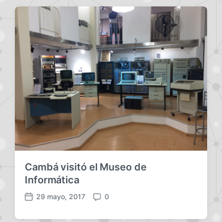
h
e
a
n
p
t
u
a
b
r
l
i
i
o
c
s
a
c
i
ó
n
Cambá visitó el Museo de
Informática
29 mayo, 2017
0
F
C
e
o