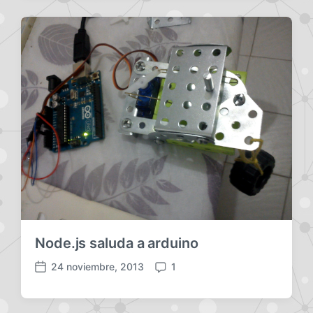
c
m
h
e
a
n
p
t
u
a
b
r
l
i
i
o
c
s
a
c
i
ó
n
Node.js saluda a arduino
24 noviembre, 2013
1
F
C
e
o
c
m