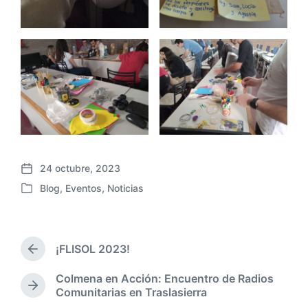
24 octubre, 2023
F
Blog
,
Eventos
,
Noticias
e
P
c
u
h
b
a
l
p
¡FLISOL 2023!
i
E
u
c
n
b
Colmena en Acción: Encuentro de Radios
a
t
E
l
Comunitarias en Traslasierra
r
d
n
i