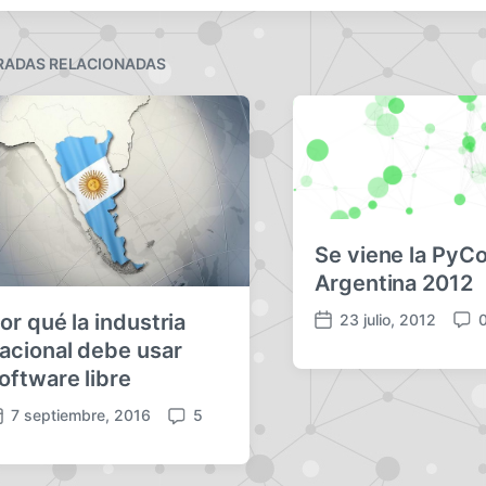
RADAS RELACIONADAS
Se viene la PyC
Argentina 2012
or qué la industria
23 julio, 2012
F
C
acional debe usar
e
o
oftware libre
c
m
h
e
7 septiembre, 2016
5
a
n
C
p
t
o
u
a
m