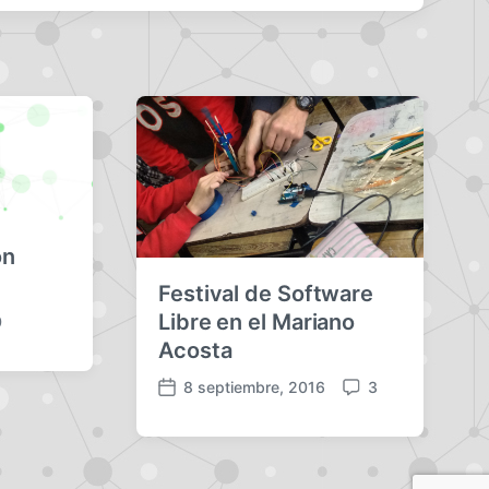
on
Festival de Software
Libre en el Mariano
0
Acosta
8 septiembre, 2016
3
F
C
e
o
c
m
h
e